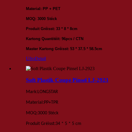
Material: PP + PET
MOQ: 3000 Stéck
Produit Gréisst: 33 * 8 * 8cm
Kartong Quantitéit: 96pcs / CTN
Master Kartong Gréisst: 53 * 37.5 * 58.5cm
Ufro
Detail
Soft Plastik Coupe Pinsel LJ-2923
:
Mark
LONGSTAR
:
Material
PP+TPR
:
MOQ
3000 Stéck
:
Produit Gréisst
34 * 5 * 5 cm