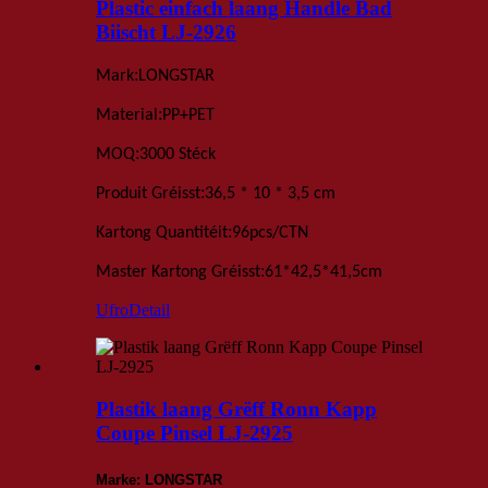
Plastic einfach laang Handle Bad
Biischt LJ-2926
:
Mark
LONGSTAR
:
Material
PP+PET
:
MOQ
3000 Stéck
:
Produit Gréisst
36,5 * 10 * 3,5 cm
:
Kartong Quantitéit
96
pcs
/
CTN
:
Master Kartong Gréisst
61*42,5*41,5
cm
Ufro
Detail
Plastik laang Grëff Ronn Kapp
Coupe Pinsel LJ-2925
Marke: LONGSTAR