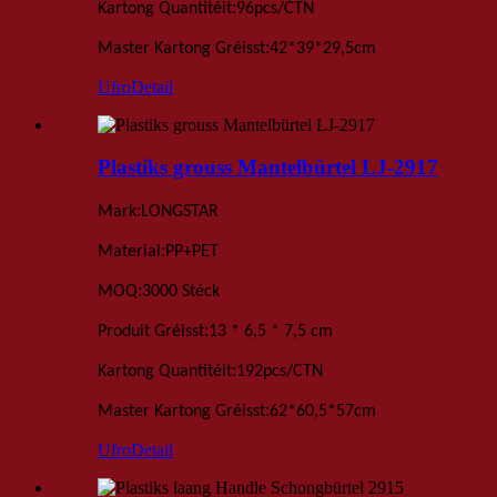
:
Kartong Quantitéit
96
pcs
/
CTN
:
Master Kartong Gréisst
42*39*29,5
cm
Ufro
Detail
Plastiks grouss Mantelbürtel LJ-2917
:
Mark
LONGSTAR
:
Material
PP+PET
:
MOQ
3000 Stéck
:
Produit Gréisst
13 * 6,5 * 7,5 cm
:
Kartong Quantitéit
192
pcs
/
CTN
:
Master Kartong Gréisst
62*60,5*57
cm
Ufro
Detail