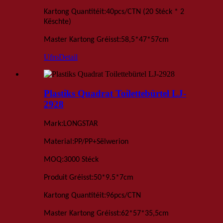
:
Kartong Quantitéit
40
pcs
/
CTN
(20 Stéck * 2
Këschte)
:
Master Kartong Gréisst
58,5*47*57
cm
Ufro
Detail
Plastiks Quadrat Toilettebürtel LJ-
2928
:
Mark
LONGSTAR
:
Material
PP/PP+Sëlwerion
:
MOQ
3000 Stéck
:
Produit Gréisst
50*9.5*7cm
:
Kartong Quantitéit
96
pcs
/
CTN
:
Master Kartong Gréisst
62*57*35,5
cm