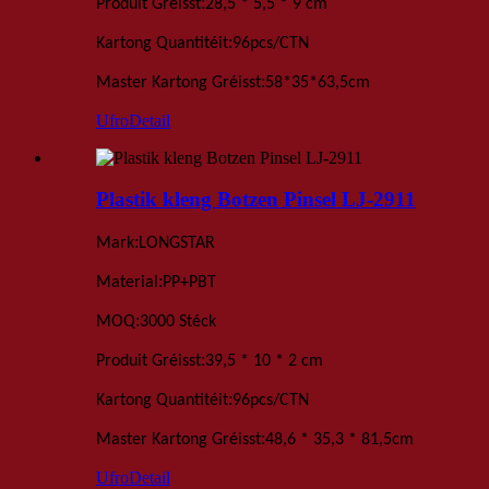
:
Produit Gréisst
28,5 * 5,5 * 9 cm
:
Kartong Quantitéit
96
pcs
/
CTN
:
Master Kartong Gréisst
58*35*63,5
cm
Ufro
Detail
Plastik kleng Botzen Pinsel LJ-2911
:
Mark
LONGSTAR
:
Material
PP+PBT
:
MOQ
3000 Stéck
:
Produit Gréisst
39,5 * 10 * 2 cm
:
Kartong Quantitéit
96
pcs
/
CTN
:
Master Kartong Gréisst
48,6 * 35,3 * 81,5
cm
Ufro
Detail