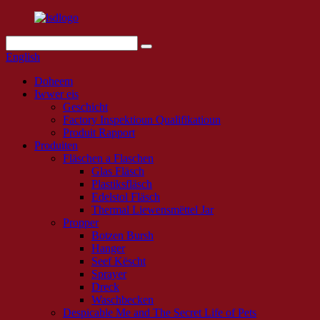
English
Doheem
Iwwer eis
Geschicht
Factory Inspektioun Qualifikatioun
Produit Rapport
Produiten
Fläschen a Flaschen
Glas Fläsch
Plastiksfläsch
Edelstol Fläsch
Thermal Liewensmëttel Jar
Propper
Botzen Bursh
Hanger
Seef Këscht
Sprayer
Dreck
Waschbecken
Despicable Me and The Secret Life of Pets