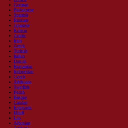
German
Portuguese
Spanish
Russian
Japanese
Korean
Arabic
Irish
Greek
Turkish
Italian
Danish
Romanian
Indonesian
Czech
Afrikaans
Swedish
Polish
Basque
Catalan
Esperanto
Hindi
Lao
Albanian