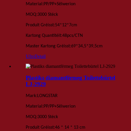
:
Material
PP/PP+Sëlwerion
:
MOQ
3000 Stéck
:
Produit Gréisst
54*12*7cm
:
Kartong Quantitéit
48
pcs
/
CTN
:
Master Kartong Gréisst
69*34,5*39,5
cm
Ufro
Detail
Plastiks diamantfërmeg Toilettebürtel
LJ-2929
:
Mark
LONGSTAR
:
Material
PP/PP+Sëlwerion
:
MOQ
3000 Stéck
:
Produit Gréisst
46 * 14 * 13 cm