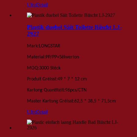
Ufro
Detail
Plastik duebel Säit Toilette Biischt LJ-
2927
:
Mark
LONGSTAR
:
Material
PP/PP+Sëlwerion
:
MOQ
3000 Stéck
:
Produit Gréisst
49 * 7 * 12 cm
:
Kartong Quantitéit
96
pcs
/
CTN
:
Master Kartong Gréisst
62,5 * 38,5 * 71,5
cm
Ufro
Detail