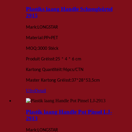
Plastiks laang Handle Schongbürtel
2915
:
Mark
LONGSTAR
:
Material
PP+PET
:
MOQ
3000 Stéck
:
Produit Gréisst
25 * 4 * 6 cm
:
Kartong Quantitéit
96
pcs
/
CTN
:
Master Kartong Gréisst
37*28*53,5
cm
Ufro
Detail
Plastik laang Handle Pot Pinsel LJ-
2913
:
Mark
LONGSTAR