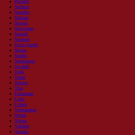
Punjabi
Serbian
Sesotho
Sinhala
Slovak
Slovenian
Somali
Samoan
Scots Gaelic
Shona
Sindhi
Sundanese
Swahili
Tajik
Tamil
Telugu
Thai
Ukrainian
Urdu
Uzbek
Vietnamese
Welsh
Xhosa
Yiddish
Yoruba