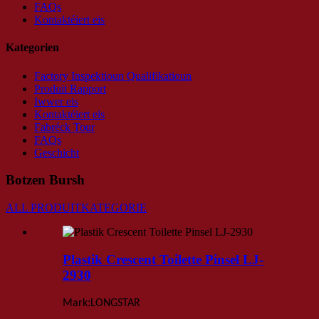
FAQs
Kontaktéiert eis
Kategorien
Factory Inspektioun Qualifikatioun
Produit Rapport
Iwwer eis
Kontaktéiert eis
Fabréck Tour
FAQs
Geschicht
Botzen Bursh
ALL PRODUITKATEGORIE
Plastik Crescent Toilette Pinsel LJ-
2930
:
Mark
LONGSTAR