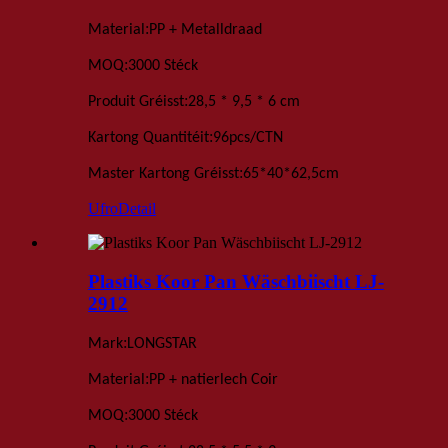
:
Material
PP + Metalldraad
:
MOQ
3000 Stéck
:
Produit Gréisst
28,5 * 9,5 * 6 cm
:
Kartong Quantitéit
96
pcs
/
CTN
:
Master Kartong Gréisst
65*40*62,5
cm
Ufro
Detail
Plastiks Koor Pan Wäschbiischt LJ-
2912
:
Mark
LONGSTAR
:
Material
PP + natierlech Coir
:
MOQ
3000 Stéck