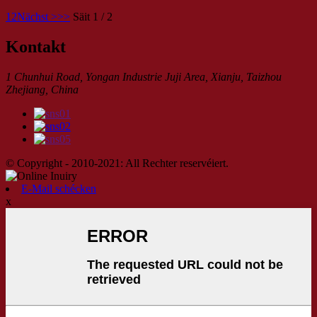
1
2
Nächst >
>>
Säit 1 / 2
Kontakt
1 Chunhui Road, Yongan Industrie Juji Area, Xianju, Taizhou
Zhejiang, China
© Copyright - 2010-2021: All Rechter reservéiert.
E-Mail schécken
x