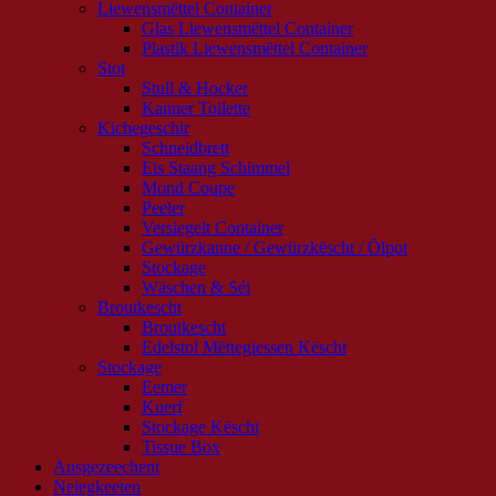
Liewensmëttel Container
Glas Liewensmëttel Container
Plastik Liewensmëttel Container
Stot
Stull & Hocker
Kanner Toilette
Kichegeschir
Schneidbrett
Eis Staang Schimmel
Mond Coupe
Peeler
Versiegelt Container
Gewürzkanne / Gewürzkëscht / Ölpot
Stockage
Wäschen & Séi
Broutkescht
Broutkescht
Edelstol Mëttegiessen Këscht
Stockage
Eemer
Kuerf
Stockage Këscht
Tissue Box
Ausgezeechent
Neiegkeeten